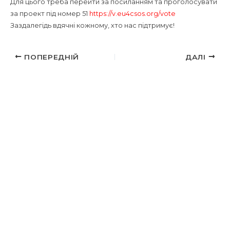
Для цього треба перейти за посиланням та проголосувати
за проект під номер 51
https://v.eu4csos.org/vote
Заздалегідь вдячні кожному, хто нас підтримує!
ПОПЕРЕДНІЙ
ДАЛІ