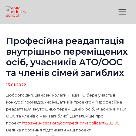
Перейти
Main
до
Menu
вмісту
Професійна реадаптація
внутрішньо переміщених
осіб, учасників АТО/ООС
та членів сімей загиблих
13.01.2022
Доброго дня, шановні колеги! Наша ГО бере участь в
конкурсі громадських ініціатив із проектом “Професійна
реадаптація внутрішньо переміщених осіб, учасників АТО/
ООС та членів сімей загиблих”. Детальніше про
проект
https://eu4csos.org/competition-applicant-2021051
Велике прохання підтримати наш проект.