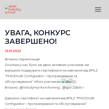
Перейти
Main
до
Menu
вмісту
УВАГА, КОНКУРС
ЗАВЕРШЕНО!
13.01.2022
Вітаємо переможців!
Оскільки у нас було аж двоє активних учасників, ми
вирішили подарувати сертифікати на навчання від #PILZ
“PNOZmulti Configurator – програмування та
обслуговування” обом учасникам
Вітаємо, @Volodymyr Korchomnyj , @Igor Zabilo !
Даруємо сертифікат на навчання від #PILZ “PNOZmulti
Configurator – програмування та обслуговування”.