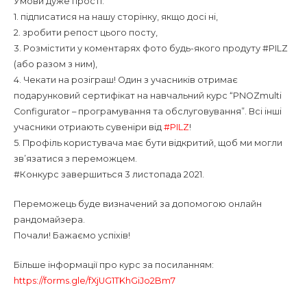
Умови дуже прості:
1. підписатися на нашу сторінку, якщо досі ні,
2. зробити репост цього посту,
3. Розмістити у коментарях фото будь-якого продуту #PILZ
(або разом з ним),
4. Чекати на розіграш! Один з учасників отримає
подарунковий сертифікат на навчальний курс “PNOZmulti
Configurator – програмування та обслуговування”. Всі інші
учасники отриають сувеніри від
#PILZ
!
5. Профіль користувача має бути відкритий, щоб ми могли
зв’язатися з переможцем.
#Конкурс завершиться 3 листопада 2021.
Переможець буде визначений за допомогою онлайн
рандомайзера.
Почали! Бажаємо успіхів!
Більше інформації про курс за посиланням:
https://forms.gle/fXjUG1TKhGiJo2Bm7