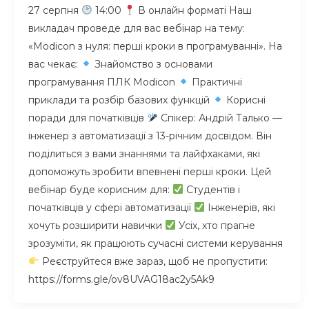
27 серпня
14:00
В онлайн форматі Наш
викладач проведе для вас вебінар на тему:
«Modicon з нуля: перші кроки в програмуванні». На
вас чекає:
Знайомство з основами
програмування ПЛК Modicon
Практичні
приклади та розбір базових функцій
Корисні
поради для початківців
Спікер: Андрій Талько —
інженер з автоматизації з 13-річним досвідом. Він
поділиться з вами знаннями та лайфхаками, які
допоможуть зробити впевнені перші кроки. Цей
вебінар буде корисним для:
Студентів і
початківців у сфері автоматизації
Інженерів, які
хочуть розширити навички
Усіx, хто прагне
зрозуміти, як працюють сучасні системи керування
Реєструйтеся вже зараз, щоб не пропустити:
https://forms.gle/ov8UVAG18ac2y5Ak9