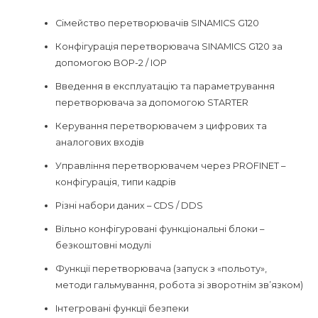
Сімейство перетворювачів SINAMICS G120
Конфігурація перетворювача SINAMICS G120 за
допомогою BOP-2 / IOP
Введення в експлуатацію та параметрування
перетворювача за допомогою STARTER
Керування перетворювачем з цифрових та
аналогових входів
Управління перетворювачем через PROFINET –
конфігурація, типи кадрів
Різні набори даних – CDS / DDS
Вільно конфігуровані функціональні блоки –
безкоштовні модулі
Функції перетворювача (запуск з «польоту»,
методи гальмування, робота зі зворотнім зв’язком)
Інтегровані функції безпеки