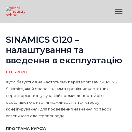
Перейти
Main
до
Menu
вмісту
SINAMICS G120 –
налаштування та
введення в експлуатацію
01.03.2020
Курс базується на частотному перетворювачі SIEMENS
Sinamics, який є зараз одним з провідних частотних
перетворювачів у сучасній промисловості. Його
особливістю є наочні можливості з точки зору
конфігурування і для проведення навчання по теорії
класичного електроприводу.
ПРОГРАМА КУРСУ: